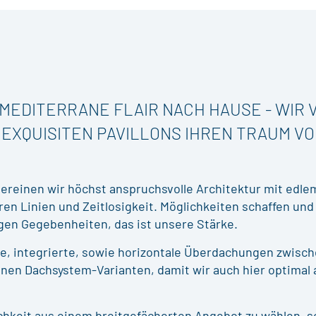
S MEDITERRANE FLAIR NACH HAUSE - WIR
 EXQUISITEN PAVILLONS IHREN TRAUM VO
reinen wir höchst anspruchsvolle Architektur mit edlem
aren Linien und Zeitlosigkeit. Möglichkeiten schaffen un
gen Gegebenheiten, das ist unsere Stärke.
de, integrierte, sowie horizontale Überdachungen zwisc
en Dachsystem-Varianten, damit wir auch hier optimal a
ichkeit aus einem breitgefächerten Angebot zu wählen, s