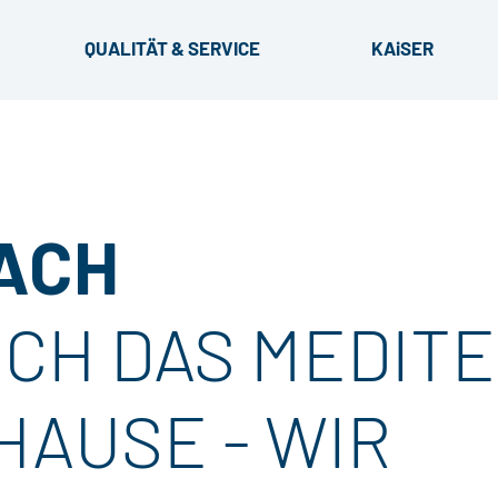
QUALITÄT & SERVICE
KAiSER
ÜBER UNS
Z
AKTIONSBEREICH
MESSETERMINE
ACH
ABDECKUNGEN
KTUR
SICH DAS MEDIT
HAUSE - WIR