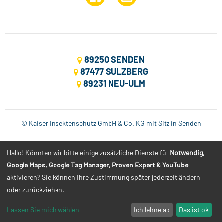
89250 SENDEN
87477 SULZBERG
89231 NEU-ULM
© Kaiser Insektenschutz GmbH & Co. KG mit Sitz in Senden
Impressum
Hallo! Könnten wir bitte einige zusätzliche Dienste für
Notwendig,
Google Maps, Google Tag Manager, Proven Expert & YouTube
Datenschutz
aktivieren? Sie können Ihre Zustimmung später jederzeit ändern
oder zurückziehen.
AGB
Lassen Sie mich wählen
Ich lehne ab
Das ist ok
Kontakt